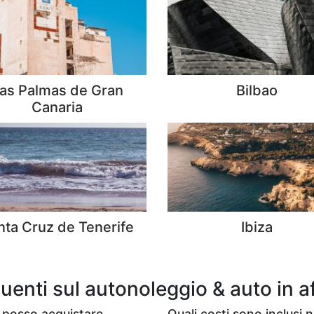
as Palmas de Gran
Bilbao
Canaria
nta Cruz de Tenerife
Ibiza
enti sul autonoleggio & auto in af
posso acquistare
Quali costi sono inclusi n