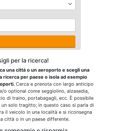
gli per la ricerca!
rca una città o un aeroporto e scegli una
na ricerca per paese o isola ad esempio
roporti.
Cerca e prenota con largo anticipo
 e/o optional come seggiolino, alzasedia,
cio di traino, portabagagli, ecc. È possibile
 un solo tragitto; in questo caso si parla di
ra il veicolo in una località e si riconsegna
na città o in un paese differente.
le compagnie e risparmia