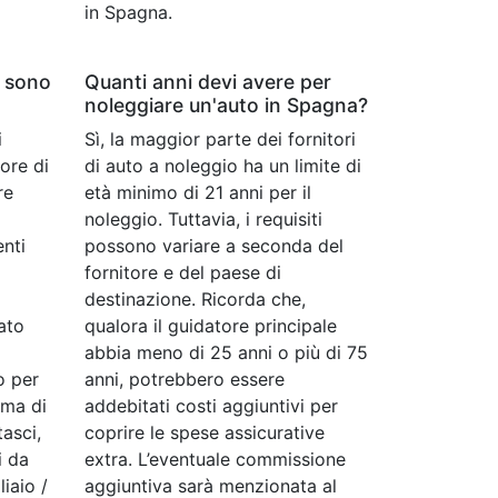
in Spagna.
i sono
Quanti anni devi avere per
noleggiare un'auto in Spagna?
i
Sì, la maggior parte dei fornitori
ore di
di auto a noleggio ha un limite di
re
età minimo di 21 anni per il
noleggio. Tuttavia, i requisiti
enti
possono variare a seconda del
fornitore e del paese di
destinazione. Ricorda che,
ato
qualora il guidatore principale
abbia meno di 25 anni o più di 75
o per
anni, potrebbero essere
ema di
addebitati costi aggiuntivi per
tasci,
coprire le spese assicurative
i da
extra. L’eventuale commissione
iaio /
aggiuntiva sarà menzionata al