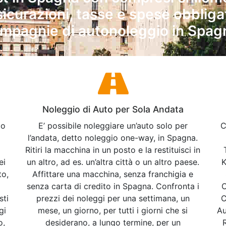
assicurazioni, tasse e spese obbli
mpagnie di autonoleggio in Spag
Noleggio di Auto per Sola Andata
io
E’ possibile noleggiare un’auto solo per
C
l’andata, detto noleggio one-way, in Spagna.
Ritiri la macchina in un posto e la restituisci in
ei
un altro, ad es. un’altra città o un altro paese.
K
to,
Affittare una macchina, senza franchigia e
senza carta di credito in Spagna. Confronta i
C
sti
prezzi dei noleggi per una settimana, un
C
gi
mese, un giorno, per tutti i giorni che si
Au
o,
desiderano, a lungo termine, per un