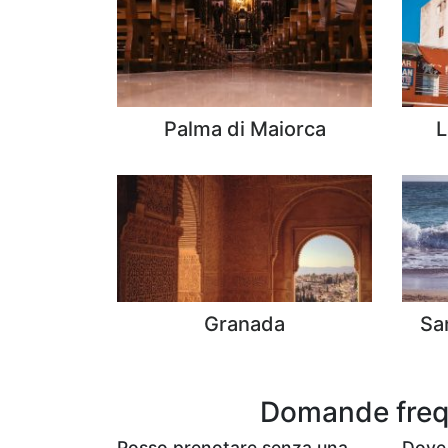
Palma di Maiorca
L
Granada
Sa
Domande frequ
Posso prenotare senza una
Dove 