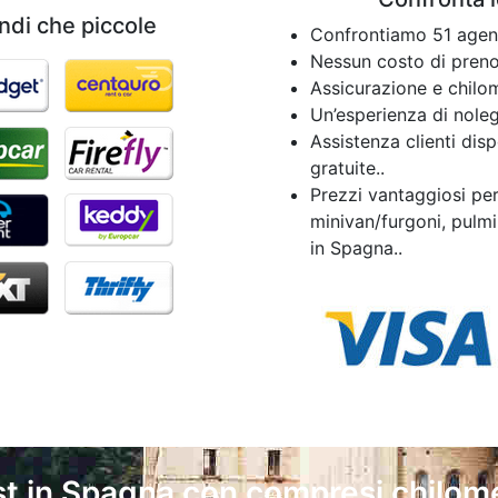
ndi che piccole
Confrontiamo 51 agenz
Nessun costo di preno
Assicurazione e chilom
Un’esperienza di noleg
Assistenza clienti dis
gratuite..
Prezzi vantaggiosi per 
minivan/furgoni, pulmi
in Spagna..
t in Spagna con compresi chilome