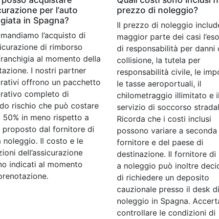
icurazione per l’auto
prezzo di noleggio?
giata in Spagna?
Il prezzo di noleggio includ
mandiamo l’acquisto di
maggior parte dei casi l’es
sicurazione di rimborso
di responsabilità per danni
franchigia al momento della
collisione, la tutela per
azione. I nostri partner
responsabilità civile, le imp
rativi offrono un pacchetto
le tasse aeroportuali, il
urativo completo di
chilometraggio illimitato e i
do rischio che può costare
servizio di soccorso stradal
l 50% in meno rispetto a
Ricorda che i costi inclusi
 proposto dal fornitore di
possono variare a seconda 
 noleggio. Il costo e le
fornitore e del paese di
ioni dell’assicurazione
destinazione. Il fornitore di
no indicati al momento
a noleggio può inoltre deci
prenotazione.
di richiedere un deposito
cauzionale presso il desk d
noleggio in Spagna. Accerta
controllare le condizioni di