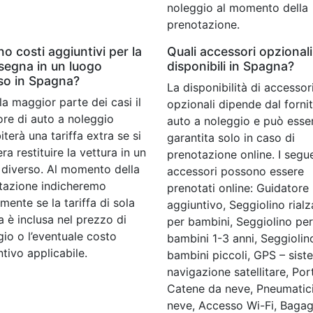
noleggio al momento della
prenotazione.
no costi aggiuntivi per la
Quali accessori opzional
segna in un luogo
disponibili in Spagna?
so in Spagna?
La disponibilità di accessor
lla maggior parte dei casi il
opzionali dipende dal fornit
ore di auto a noleggio
auto a noleggio e può esse
terà una tariffa extra se si
garantita solo in caso di
ra restituire la vettura in un
prenotazione online. I segu
 diverso. Al momento della
accessori possono essere
tazione indicheremo
prenotati online: Guidatore
mente se la tariffa di sola
aggiuntivo, Seggiolino rialz
 è inclusa nel prezzo di
per bambini, Seggiolino per
io o l’eventuale costo
bambini 1-3 anni, Seggiolin
tivo applicabile.
bambini piccoli, GPS – sist
navigazione satellitare, Por
Catene da neve, Pneumatic
neve, Accesso Wi-Fi, Bagagl