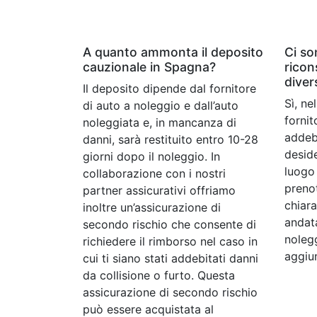
A quanto ammonta il deposito
Ci so
cauzionale in Spagna?
ricon
diver
Il deposito dipende dal fornitore
Sì, ne
di auto a noleggio e dall’auto
fornit
noleggiata e, in mancanza di
addebi
danni, sarà restituito entro 10-28
deside
giorni dopo il noleggio. In
luogo
collaborazione con i nostri
preno
partner assicurativi offriamo
chiara
inoltre un’assicurazione di
andata
secondo rischio che consente di
nolegg
richiedere il rimborso nel caso in
aggiun
cui ti siano stati addebitati danni
da collisione o furto. Questa
assicurazione di secondo rischio
può essere acquistata al