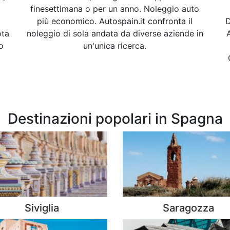
finesettimana o per un anno. Noleggio auto
più economico. Autospain.it confronta il
D
ota
noleggio di sola andata da diverse aziende in
o
un'unica ricerca.
Destinazioni popolari in Spagna
Siviglia
Saragozza