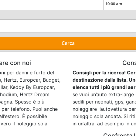
Cerca
are con noi
Consi
ni per danni e furto del
Consigli per la ricerca! Ce
, Hertz, Europcar, Budget,
destinazione dalla lista. U
ollar, Keddy By Europcar,
elenca tutti i più grandi ae
r, Rhodium, Hertz Dream
se vuoi un’auto extra-large
pagna. Spesso è più
sedili per neonati, gps, gan
 per telefono. Puoi anche
noleggiare l’autovettura per
ll’estero. È possibile
noleggio sola andata. Si riti
vvero il noleggio sola
in un’altra, ad esempio in u
Confronta 