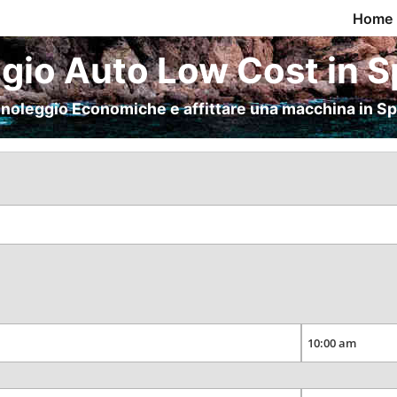
Home
gio Auto Low Cost in 
noleggio Economiche e affittare una macchina in S