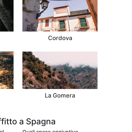
Cordova
La Gomera
fitto a Spagna
el
Quali spese aggiuntive