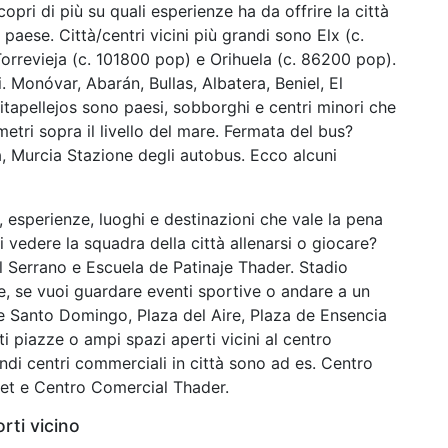
pri di più su quali esperienze ha da offrire la città
paese. Città/centri vicini più grandi sono Elx (c.
rrevieja (c. 101800 pop) e Orihuela (c. 86200 pop).
. Monóvar, Abarán, Bullas, Albatera, Beniel, El
itapellejos sono paesi, sobborghi e centri minori che
metri sopra il livello del mare. Fermata del bus?
à, Murcia Stazione degli autobus. Ecco alcuni
ti, esperienze, luoghi e destinazioni che vale la pena
i vedere la squadra della città allenarsi o giocare?
el Serrano e Escuela de Patinaje Thader. Stadio
, se vuoi guardare eventi sportive o andare a un
e Santo Domingo, Plaza del Aire, Plaza de Ensencia
 piazze o ampi spazi aperti vicini al centro
ndi centri commerciali in città sono ad es. Centro
et e Centro Comercial Thader.
rti vicino