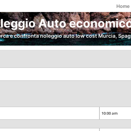
Home
leggio Auto economico
rca e confronta noleggio auto low cost Murcia, Spa