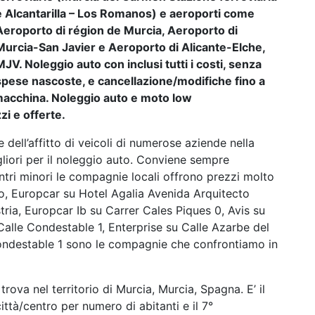
e Alcantarilla – Los Romanos) e aeroporti come
Aeroporto di région de Murcia, Aeroporto di
Murcia-San Javier e Aeroporto di Alicante-Elche,
MJV. Noleggio auto con inclusi tutti i costi, senza
spese nascoste, e cancellazione/modifiche fino a
a macchina. Noleggio auto e moto low
i e offerte.
 dell’affitto di veicoli di numerose aziende nella
gliori per il noleggio auto. Conviene sempre
ntri minori le compagnie locali offrono prezzi molto
no, Europcar su Hotel Agalia Avenida Arquitecto
tria, Europcar Ib su Carrer Cales Piques 0, Avis su
Calle Condestable 1, Enterprise su Calle Azarbe del
Condestable 1 sono le compagnie che confrontiamo in
 trova nel territorio di Murcia, Murcia, Spagna. E’ il
ittà/centro per numero di abitanti e il 7°