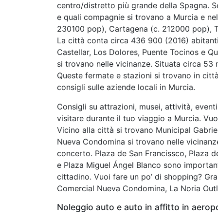
centro/distretto più grande della Spagna. Sco
e quali compagnie si trovano a Murcia e nel 
230100 pop), Cartagena (c. 212000 pop), To
La città conta circa 436 900 (2016) abitanti
Castellar, Los Dolores, Puente Tocinos e Qu
si trovano nelle vicinanze. Situata circa 53 
Queste fermate e stazioni si trovano in citt
consigli sulle aziende locali in Murcia.
Consigli su attrazioni, musei, attività, even
visitare durante il tuo viaggio a Murcia. Vuo
Vicino alla città si trovano Municipal Gabri
Nueva Condomina si trovano nelle vicinanze
concerto. Plaza de San Francissco, Plaza d
e Plaza Miguel Ángel Blanco sono importanti
cittadino. Vuoi fare un po’ di shopping? Gra
Comercial Nueva Condomina, La Noria Outl
Noleggio auto e auto in affitto in aeropo