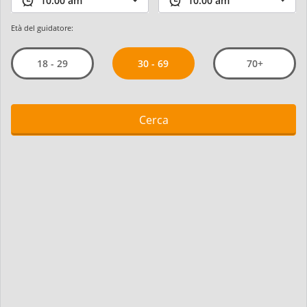
Età del guidatore:
30 - 69
18 - 29
70+
Cerca