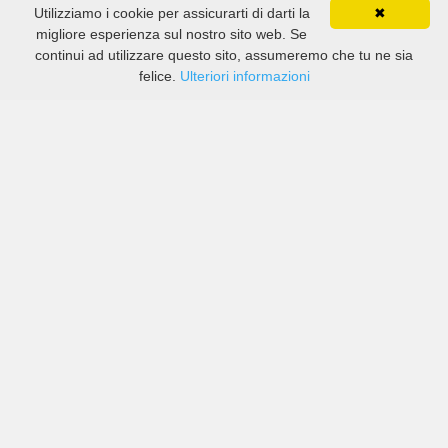
Utilizziamo i cookie per assicurarti di darti la
✖
migliore esperienza sul nostro sito web. Se
continui ad utilizzare questo sito, assumeremo che tu ne sia
felice.
Ulteriori informazioni
Prezzi di compagnie sia grandi che piccole in Aeroporto
di Lanzarote Arrecife