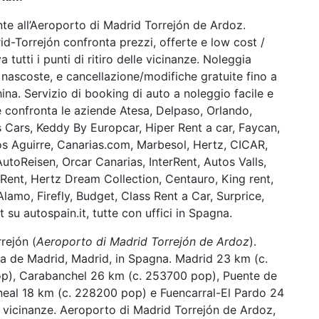
nte all’Aeroporto di Madrid Torrejón de Ardoz.
d-Torrejón confronta prezzi, offerte e low cost /
 tutti i punti di ritiro delle vicinanze. Noleggia
e nascoste, e cancellazione/modifiche gratuite fino a
china. Servizio di booking di auto a noleggio facile e
 confronta le aziende Atesa, Delpaso, Orlando,
 Cars, Keddy By Europcar, Hiper Rent a car, Faycan,
os Aguirre, Canarias.com, Marbesol, Hertz, CICAR,
toReisen, Orcar Canarias, InterRent, Autos Valls,
kRent, Hertz Dream Collection, Centauro, King rent,
lamo, Firefly, Budget, Class Rent a Car, Surprice,
xt su autospain.it, tutte con uffici in Spagna.
rejón (
Aeroporto di Madrid Torrejón de Ardoz
).
cia de Madrid, Madrid, in Spagna. Madrid 23 km (c.
p), Carabanchel 26 km (c. 253700 pop), Puente de
neal 18 km (c. 228200 pop) e Fuencarral-El Pardo 24
e vicinanze. Aeroporto di Madrid Torrejón de Ardoz,