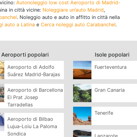
 vicino:
Autonoleggio low cost Aeroporto di Madrid-
na in città vicine:
Noleggiare un’auto Madrid
,
banchel
. Noleggio auto e auto in affitto in città nella
i auto a Latina
e
Cerca noleggi auto Carabanchel
.
Aeroporti popolari
Isole popolari
Aeroporto di Adolfo
Fuerteventura
Suárez Madrid-Barajas
Aeroporto di Barcellona
Gran Canaria
El Prat Josep
Tarradellas
Tenerife
Aeroporto di Bilbao
Lujua-Loiu La Paloma
Sondica
Lanzarote