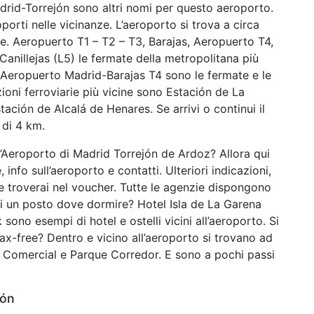
rid-Torrejón sono altri nomi per questo aeroporto.
porti nelle vicinanze. L’aeroporto si trova a circa
re. Aeropuerto T1 – T2 – T3, Barajas, Aeropuerto T4,
anillejas (L5) le fermate della metropolitana più
 Aeropuerto Madrid-Barajas T4 sono le fermate e le
zioni ferroviarie più vicine sono Estación de La
ación de Alcalá de Henares. Se arrivi o continui il
 di 4 km.
l’Aeroporto di Madrid Torrejón de Ardoz? Allora qui
nfo sull’aeroporto e contatti. Ulteriori indicazioni,
 le troverai nel voucher. Tutte le agenzie dispongono
i di un posto dove dormire? Hotel Isla de La Garena
sono esempi di hotel e ostelli vicini all’aeroporto. Si
ax-free? Dentro e vicino all’aeroporto si trovano ad
 Comercial e Parque Corredor. E sono a pochi passi
jón