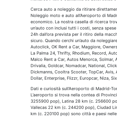
Cerca auto a noleggio da ritirare direttame
Noleggio moto e auto all’Aeroporto di Madri
economico. La nostra casella di ricerca trova
un’auto con inclusi tutti i costi, senza spes
24h dall’ora prevista per il ritiro della mac
sicuro. Quando cerchi un’auto da noleggiare
Autoclick, OK Rent a Car, Maggiore, Owners
La Palma 24, Thrifty, Rhodium, Record, Aut
Malco Rent a Car, Autos Menorca, Solmar, Au
Drivalia, Goldcar, Nomadcar, National, Clic
Dickmanns, Cooltra Scooter, TopCar, Avis, A
Dollar, Enterprise, Flizzr, Europcar, Niza, Si
Dati e curiosità sull’Aeroporto di Madrid-Tor
L’aeroporto si trova nella contea di Provin
3255900 pop), Latina 28 km (c. 256600 po
Vallecas 22 km (c. 244200 pop), Ciudad Li
km (c. 220100 pop) sono città e paesi nell