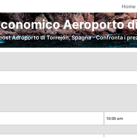
Home
conomico Aeroporto di
cost Aeroporto di Torrejón, Spagna - Confronta i prez