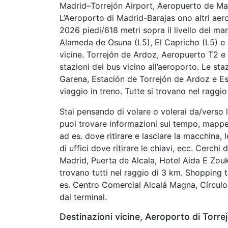
Madrid–Torrejón Airport, Aeropuerto de Mad
L’Aeroporto di Madrid-Barajas ono altri aero
2026 piedi/618 metri sopra il livello del ma
Alameda de Osuna (L5), El Capricho (L5) e C
vicine. Torrejón de Ardoz, Aeropuerto T2 e
stazioni dei bus vicino all’aeroporto. Le sta
Garena, Estación de Torrejón de Ardoz e Est
viaggio in treno. Tutte si trovano nel raggio
Stai pensando di volare o volerai da/verso 
puoi trovare informazioni sul tempo, mappe, i
ad es. dove ritirare e lasciare la macchina,
di uffici dove ritirare le chiavi, ecc. Cerch
Madrid, Puerta de Alcala, Hotel Aida E Zouk 
trovano tutti nel raggio di 3 km. Shopping t
es. Centro Comercial Alcalá Magna, Círculo
dal terminal.
Destinazioni vicine, Aeroporto di Torre