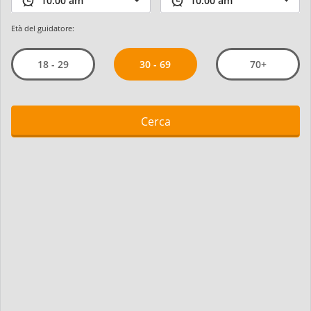
Età del guidatore:
30 - 69
18 - 29
70+
Cerca