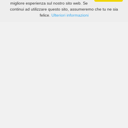
migliore esperienza sul nostro sito web. Se
continui ad utilizzare questo sito, assumeremo che tu ne sia
felice.
Ulteriori informazioni
Prezzi di compagnie sia grandi che piccole in Aeroporto
di Vigo-Peinador