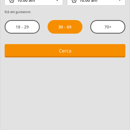
Età del guidatore:
30 - 69
18 - 29
70+
Cerca