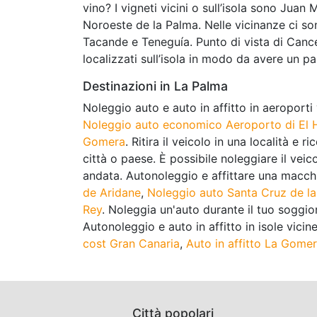
vino? I vigneti vicini o sull’isola sono Ju
Noroeste de la Palma. Nelle vicinanze ci s
Tacande e Teneguía. Punto di vista di Cance
localizzati sull’isola in modo da avere un 
Destinazioni in La Palma
Noleggio auto e auto in affitto in aeroporti
Noleggio auto economico Aeroporto di El H
Gomera
. Ritira il veicolo in una località e 
città o paese. È possibile noleggiare il veic
andata. Autonoleggio e affittare una macchi
de Aridane
,
Noleggio auto Santa Cruz de l
Rey
. Noleggia un'auto durante il tuo soggio
Autonoleggio e auto in affitto in isole vicin
cost Gran Canaria
,
Auto in affitto La Gome
Città popolari