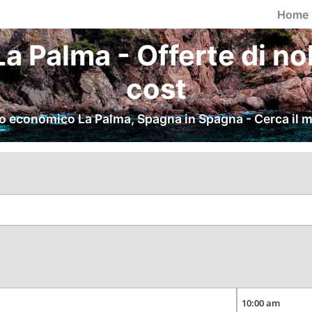
Home
a Palma - Offerte di no
cost
 economico La Palma, Spagna in Spagna - Cerca il m