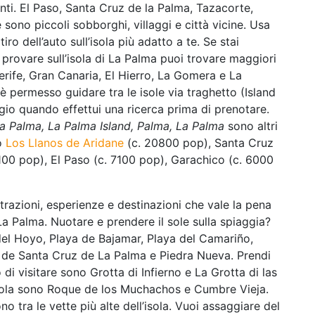
ti. El Paso, Santa Cruz de la Palma, Tazacorte,
 sono piccoli sobborghi, villaggi e città vicine. Usa
tiro dell’auto sull’isola più adatto a te. Se stai
provare sull’isola di La Palma puoi trovare maggiori
nerife, Gran Canaria, El Hierro, La Gomera e La
 è permesso guidare tra le isole via traghetto (Island
ggio quando effettui una ricerca prima di prenotare.
La Palma, La Palma Island, Palma, La Palma
sono altri
no
Los Llanos de Aridane
(c. 20800 pop), Santa Cruz
7100 pop), El Paso (c. 7100 pop), Garachico (c. 6000
trazioni, esperienze e destinazioni che vale la pena
 La Palma. Nuotare e prendere il sole sulla spiaggia?
del Hoyo, Playa de Bajamar, Playa del Camariño,
 de Santa Cruz de La Palma e Piedra Nueva. Prendi
 di visitare sono Grotta di Infierno e La Grotta di las
isola sono Roque de los Muchachos e Cumbre Vieja.
tra le vette più alte dell’isola. Vuoi assaggiare del