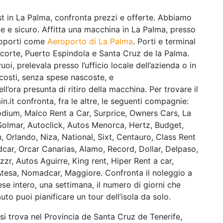
 in La Palma, confronta prezzi e offerte. Abbiamo
le e sicuro. Affitta una macchina in La Palma, presso
eroporti come
Aeroporto di La Palma
. Porti e terminal
acorte, Puerto Espindola e Santa Cruz de la Palma.
oi, prelevala presso l’ufficio locale dell’azienda o in
 costi, senza spese nascoste, e
l’ora presunta di ritiro della macchina. Per trovare il
in.it confronta, fra le altre, le seguenti compagnie:
odium, Malco Rent a Car, Surprice, Owners Cars, La
Solmar, Autoclick, Autos Menorca, Hertz, Budget,
, Orlando, Niza, National, Sixt, Centauro, Class Rent
oldcar, Orcar Canarias, Alamo, Record, Dollar, Delpaso,
zzr, Autos Aguirre, King rent, Hiper Rent a car,
tesa, Nomadcar, Maggiore. Confronta il noleggio a
se intero, una settimana, il numero di giorni che
uto puoi pianificare un tour dell’isola da solo.
e si trova nel Provincia de Santa Cruz de Tenerife,