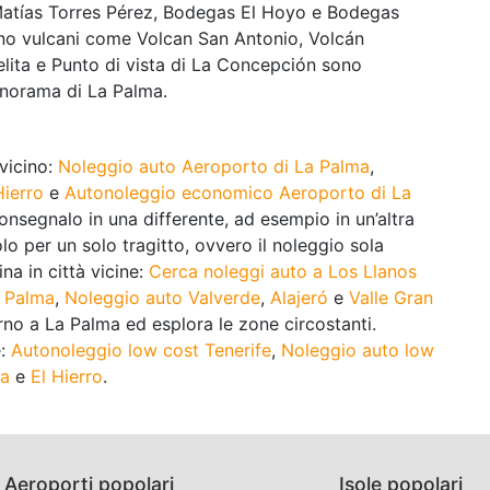
an Matías Torres Pérez, Bodegas El Hoyo e Bodegas
ono vulcani come Volcan San Antonio, Volcán
lita e Punto di vista di La Concepción sono
panorama di La Palma.
 vicino:
Noleggio auto Aeroporto di La Palma
,
ierro
e
Autonoleggio economico Aeroporto di La
riconsegnalo in una differente, ad esempio in un’altra
olo per un solo tragitto, ovvero il noleggio sola
na in città vicine:
Cerca noleggi auto a Los Llanos
a Palma
,
Noleggio auto Valverde
,
Alajeró
e
Valle Gran
rno a La Palma ed esplora le zone circostanti.
e:
Autonoleggio low cost Tenerife
,
Noleggio auto low
ra
e
El Hierro
.
Aeroporti popolari
Isole popolari