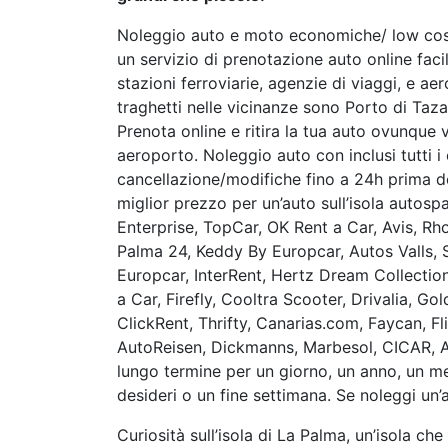
Noleggio auto e moto economiche/ low cost
un servizio di prenotazione auto online faci
stazioni ferroviarie, agenzie di viaggi, e a
traghetti nelle vicinanze sono Porto di Taz
Prenota online e ritira la tua auto ovunque vu
aeroporto. Noleggio auto con inclusi tutti i
cancellazione/modifiche fino a 24h prima del
miglior prezzo per un’auto sull’isola autospa
Enterprise, TopCar, OK Rent a Car, Avis, Rh
Palma 24, Keddy By Europcar, Autos Valls, 
Europcar, InterRent, Hertz Dream Collection
a Car, Firefly, Cooltra Scooter, Drivalia, G
ClickRent, Thrifty, Canarias.com, Faycan, Fli
AutoReisen, Dickmanns, Marbesol, CICAR, A
lungo termine per un giorno, un anno, un me
desideri o un fine settimana. Se noleggi un’a
Curiosità sull’isola di La Palma, un’isola ch