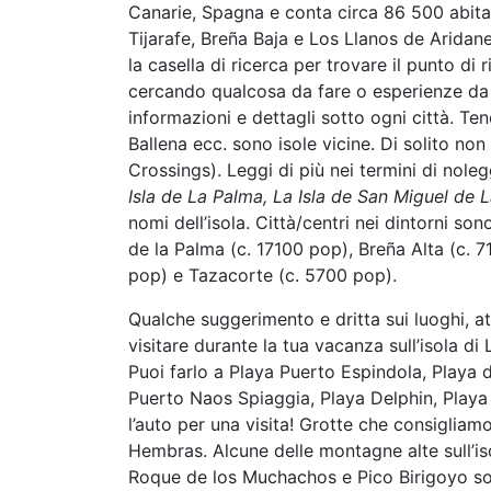
Canarie, Spagna e conta circa 86 500 abitan
Tijarafe, Breña Baja e Los Llanos de Aridane
la casella di ricerca per trovare il punto di ri
cercando qualcosa da fare o esperienze da 
informazioni e dettagli sotto ogni città. Te
Ballena ecc. sono isole vicine. Di solito non
Crossings). Leggi di più nei termini di nole
Isla de La Palma, La Isla de San Miguel de 
nomi dell’isola. Città/centri nei dintorni so
de la Palma (c. 17100 pop), Breña Alta (c. 
pop) e Tazacorte (c. 5700 pop).
Qualche suggerimento e dritta sui luoghi, at
visitare durante la tua vacanza sull’isola di
Puoi farlo a Playa Puerto Espindola, Playa 
Puerto Naos Spiaggia, Playa Delphin, Playa
l’auto per una visita! Grotte che consigliamo
Hembras. Alcune delle montagne alte sull’
Roque de los Muchachos e Pico Birigoyo sono 