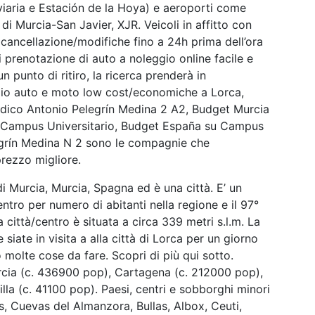
viaria e Estación de la Hoya) e aeroporti come
i Murcia-San Javier, XJR. Veicoli in affitto con
e cancellazione/modifiche fino a 24h prima dell’ora
i prenotazione di auto a noleggio online facile e
un punto di ritiro, la ricerca prenderà in
eggio auto e moto low cost/economiche a Lorca,
Médico Antonio Pelegrín Medina 2 A2, Budget Murcia
2 Campus Universitario, Budget España su Campus
egrín Medina N 2 sono le compagnie che
prezzo migliore.
o di Murcia, Murcia, Spagna ed è una città. E’ un
entro per numero di abitanti nella regione e il 97°
 città/centro è situata a circa 339 metri s.l.m. La
 siate in visita a alla città di Lorca per un giorno
 molte cose da fare. Scopri di più qui sotto.
urcia (c. 436900 pop), Cartagena (c. 212000 pop),
lla (c. 41100 pop). Paesi, centri e sobborghi minori
, Cuevas del Almanzora, Bullas, Albox, Ceuti,