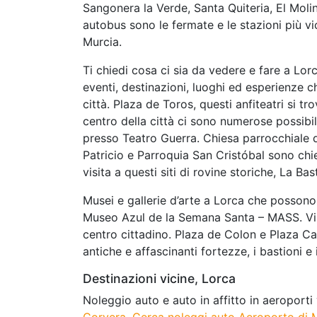
Sangonera la Verde, Santa Quiteria, El Molin
autobus sono le fermate e le stazioni più vi
Murcia.
Ti chiedi cosa ci sia da vedere e fare a Lorc
eventi, destinazioni, luoghi ed esperienze 
città. Plaza de Toros, questi anfiteatri si tr
centro della città ci sono numerose possibili
presso Teatro Guerra. Chiesa parrocchiale 
Patricio e Parroquia San Cristóbal sono chie
visita a questi siti di rovine storiche, La Ba
Musei e gallerie d’arte a Lorca che posson
Museo Azul de la Semana Santa – MASS. Vis
centro cittadino. Plaza de Colon e Plaza Cal
antiche e affascinanti fortezze, i bastioni e 
Destinazioni vicine, Lorca
Noleggio auto e auto in affitto in aeroporti
Corvera
,
Cerca noleggi auto Aeroporto di 