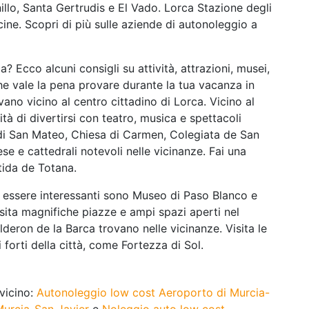
illo, Santa Gertrudis e El Vado. Lorca Stazione degli
cine. Scopri di più sulle aziende di autonoleggio a
a? Ecco alcuni consigli su attività, attrazioni, musei,
che vale la pena provare durante la tua vacanza in
ovano vicino al centro cittadino di Lorca. Vicino al
tà di divertirsi con teatro, musica e spettacoli
di San Mateo, Chiesa di Carmen, Colegiata de San
se e cattedrali notevoli nelle vicinanze. Fai una
stida de Totana.
o essere interessanti sono Museo di Paso Blanco e
ita magnifiche piazze e ampi spazi aperti nel
deron de la Barca trovano nelle vicinanze. Visita le
i forti della città, come Fortezza di Sol.
 vicino:
Autonoleggio low cost Aeroporto di Murcia-
Murcia-San Javier
e
Noleggio auto low cost