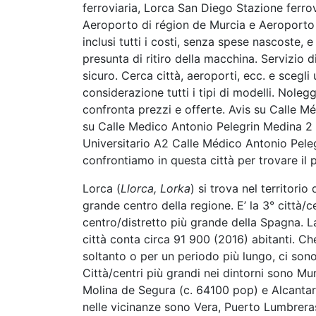
ferroviaria, Lorca San Diego Stazione ferro
Aeroporto di région de Murcia e Aeroporto d
inclusi tutti i costi, senza spese nascoste, 
presunta di ritiro della macchina. Servizio d
sicuro. Cerca città, aeroporti, ecc. e scegli 
considerazione tutti i tipi di modelli. Nol
confronta prezzi e offerte. Avis su Calle 
su Calle Medico Antonio Pelegrin Medina 
Universitario A2 Calle Médico Antonio Pel
confrontiamo in questa città per trovare il 
Lorca (
Llorca, Lorka
) si trova nel territori
grande centro della regione. E’ la 3° città/c
centro/distretto più grande della Spagna. La
città conta circa 91 900 (2016) abitanti. Che
soltanto o per un periodo più lungo, ci sono
Città/centri più grandi nei dintorni sono M
Molina de Segura (c. 64100 pop) e Alcantari
nelle vicinanze sono Vera, Puerto Lumbreras