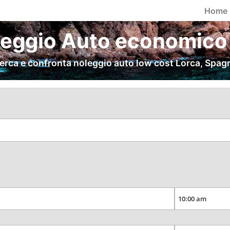
Home
leggio Auto economico 
erca e confronta noleggio auto low cost Lorca, Spag