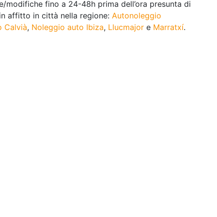
e/modifiche fino a 24-48h prima dell’ora presunta di
n affitto in città nella regione:
Autonoleggio
o Calvià
,
Noleggio auto Ibiza
,
Llucmajor
e
Marratxí
.