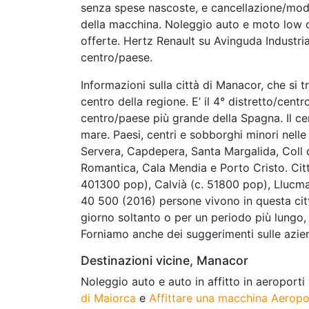
senza spese nascoste, e cancellazione/modif
della macchina. Noleggio auto e moto low 
offerte. Hertz Renault su Avinguda Industr
centro/paese.
Informazioni sulla città di Manacor, che si t
centro della regione. E’ il 4° distretto/centr
centro/paese più grande della Spagna. Il cent
mare. Paesi, centri e sobborghi minori nelle
Servera, Capdepera, Santa Margalida, Coll 
Romantica, Cala Mendia e Porto Cristo. Citt
401300 pop), Calvià (c. 51800 pop), Llucma
40 500 (2016) persone vivono in questa città
giorno soltanto o per un periodo più lungo, 
Forniamo anche dei suggerimenti sulle azien
Destinazioni vicine, Manacor
Noleggio auto e auto in affitto in aeroporti
di Maiorca
e
Affittare una macchina Aeropo