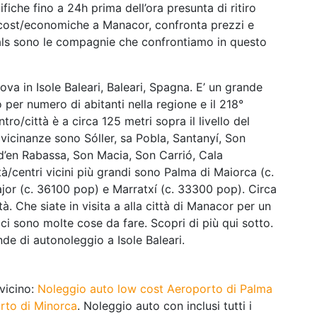
iche fino a 24h prima dell’ora presunta di ritiro
cost/economiche a Manacor, confronta prezzi e
ials sono le compagnie che confrontiamo in questo
rova in Isole Baleari, Baleari, Spagna. E’ un grande
o per numero di abitanti nella regione e il 218°
ro/città è a circa 125 metri sopra il livello del
 vicinanze sono Sóller, sa Pobla, Santanyí, Son
d’en Rabassa, Son Macia, Son Carrió, Cala
à/centri vicini più grandi sono Palma di Maiorca (c.
jor (c. 36100 pop) e Marratxí (c. 33300 pop). Circa
. Che siate in visita a alla città di Manacor per un
ci sono molte cose da fare. Scopri di più qui sotto.
de di autonoleggio a Isole Baleari.
 vicino:
Noleggio auto low cost Aeroporto di Palma
rto di Minorca
. Noleggio auto con inclusi tutti i