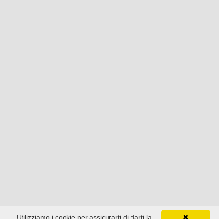
Utilizziamo i cookie per assicurarti di darti la
✖